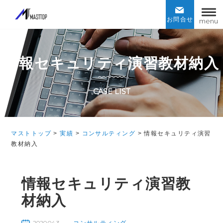
マストトップ
お問合せ
menu
情報セキュリティ演習教材納入
CASE LIST
マストトップ
>
実績
>
コンサルティング
>
情報セキュリティ演習
教材納入
情報セキュリティ演習教
材納入