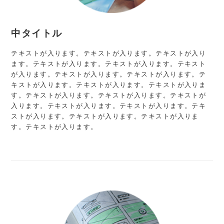
中タイトル
テキストが入ります。テキストが入ります。テキストが入り
ます。テキストが入ります。テキストが入ります。テキスト
が入ります。テキストが入ります。テキストが入ります。テ
キストが入ります。テキストが入ります。テキストが入りま
す。テキストが入ります。テキストが入ります。テキストが
入ります。テキストが入ります。テキストが入ります。テキ
ストが入ります。テキストが入ります。テキストが入りま
す。テキストが入ります。