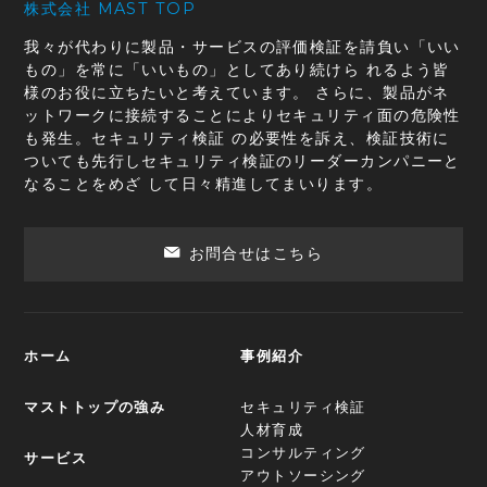
株式会社 MAST TOP
我々が代わりに製品・サービスの評価検証を請負い「いい
もの」を常に「いいもの」としてあり続けら れるよう皆
様のお役に立ちたいと考えています。 さらに、製品がネ
ットワークに接続することによりセキュリティ面の危険性
も発生。セキュリティ検証 の必要性を訴え、検証技術に
ついても先行しセキュリティ検証のリーダーカンパニーと
なることをめざ して日々精進してまいります。
お問合せはこちら
ホーム
事例紹介
マストトップの強み
セキュリティ検証
人材育成
コンサルティング
サービス
アウトソーシング