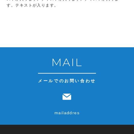
す。テキストが入ります。
MAIL
メールでのお問い合わせ
mailaddres