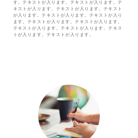
す。テキストが入ります。テキストが入ります。テ
キストが入ります。テキストが入ります。テキスト
が入ります。テキストが入ります。テキストが入り
ます。テキストが入ります。テキストが入ります。
テキストが入ります。テキストが入ります。テキス
トが入ります。テキストが入ります。